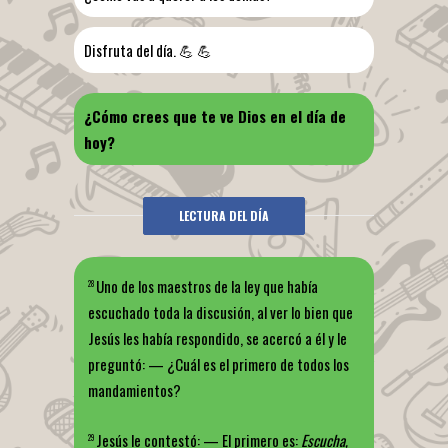
Disfruta del día. 💪 💪
¿Cómo crees que te ve Dios en el día de
hoy?
LECTURA DEL DÍA
Uno de los maestros de la ley que había
28
escuchado toda la discusión, al ver lo bien que
Jesús les había respondido, se acercó a él y le
preguntó:
— ¿Cuál es el primero de todos los
mandamientos?
Jesús le contestó:
— El primero es:
Escucha,
29