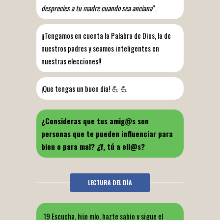
desprecies a tu madre cuando sea anciana
”.
¡¡Tengamos en cuenta la Palabra de Dios, la de
nuestros padres y seamos inteligentes en
nuestras elecciones!!
¡Que tengas un buen día! 💪 💪
¿Consideras que tus amig@s son
personas que te pueden influenciar para
bien o para mal? ¿Y, tú a ell@s?
LECTURA DEL DÍA
19 Escucha, hijo mío, hazte sabio y sigue el