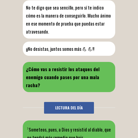
No te digo que sea sencillo, pero sí te indico
cómo es la manera de conseguirlo. Mucho ánimo
en ese momento de prueba que puedas estar
atravesando.
¡¡No desistas, juntos somos más 💪 💪!!
¿Cómo vas a resistir los ataques del
enemigo cuando pases por una mala
racha?
LECTURA DEL DÍA
Someteos, pues, a Dios y resistid al diablo, que
7
no tendrá más remedio que huir.