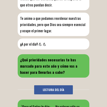
que otros puedan decir.
Te animo a que podamos reordenar nuestras
prioridades, pero que Dios sea siempre esencial
y ocupe el primer lugar.
¡¡A por el día!! 💪 💪
¿Qué prioridades necesarias te has
marcado para este año y cómo vas a
hacer para llevarlas a cabo?
LECTURA DEL DÍA
Pero el Señor le dijo:
— No valores sólo su
7