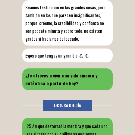
Seamos testimonio en las grandes cosas, pero
también en las que parecen insignificantes,
porque, créeme, la credibilidad y confianza no
son peccata minuta y sobre todo, no existen
grados si hablamos del pecado.
Espero que tengas un gran día. 💪 💪
¿Te atreves a vivir una vida sincera y
auténtica a partir de hoy?
LECTURA DEL DÍA
25 Así que desterrad la mentira y que cada uno
sea sincero con su prójimo ya que somos